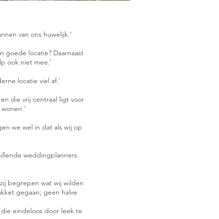
nnen van ons huwelijk.’
en goede locatie? Daarnaast
lp ook niet mee.’
rne locatie viel af.’
die vrij centraal ligt voor
g wonen.’
n we wel in dat als wij op
hillende weddingplanners
 zij begrepen wat wij wilden
pakket gegaan; geen halve
 die eindeloos door leek te