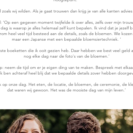
 zoals wij wilden. Als je gaat trouwen dan krijg je van alle kanten adv
l: ‘Op een gegeven moment twijfelde ik over alles, zelfs over mijn trouw
en dag is waarop je alles helemaal zelf kunt bepalen. Ik vind dat je jezelf 
om heel veel tijd besteed aan de details, zoals de bloemen. We kozen
maar een Japanse met een bepaalde bloemsiertechniek. ’
ste boeketten die ik ooit gezien heb. Daar hebben we best veel geld a
nog elke dag naar de foto's van de bloemen.’
tip: neem de tijd om er je eigen ding van te maken. Bespreek met elkaar
 Ik ben achteraf heel blij dat we bepaalde details zover hebben doorge
kijk op onze dag. Het eten, de locatie, de bloemen, de ceremonie, de k
dat waren wij gewoon. Het was de mooiste dag van mijn leven.’