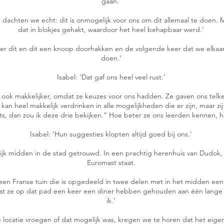
gaan.’
n dachten we echt: dit is onmogelijk voor ons om dit allemaal te doen.
dat in blokjes gehakt, waardoor het heel behapbaar werd.’
over dit en dit een knoop doorhakken en de volgende keer dat we elkaa
doen.’
Isabel: ‘Dat gaf ons heel veel rust.’
ook makkelijker, omdat ze keuzes voor ons hadden. Ze gaven ons telken
e kan heel makkelijk verdrinken in alle mogelijkheden die er zijn, maar z
oiets, dan zou ik deze drie bekijken.” Hoe beter ze ons leerden kennen, 
Isabel: ‘Hun suggesties klopten altijd goed bij ons.’
elijk midden in de stad getrouwd. In een prachtig herenhuis van Dudok,
Euromast staat.
rt een Franse tuin die is opgedeeld in twee delen met in het midden 
at ze op dat pad een keer een diner hebben gehouden aan één lange taf
ik.’
de locatie vroegen of dat mogelijk was, kregen we te horen dat het eigen