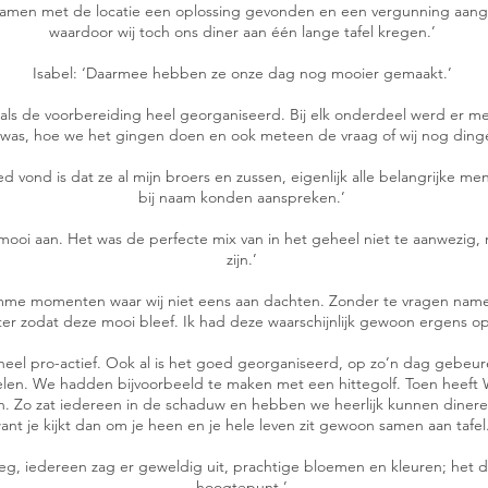
samen met de locatie een oplossing gevonden en een vergunning aang
waardoor wij toch ons diner aan één lange tafel kregen.’
Isabel: ‘Daarmee hebben ze onze dag nog mooier gemaakt.’
t als de voorbereiding heel georganiseerd. Bij elk onderdeel werd er
was, hoe we het gingen doen en ook meteen de vraag of wij nog ding
ed vond is dat ze al mijn broers en zussen, eigenlijk alle belangrijke men
bij naam konden aanspreken.’
 mooi aan. Het was de perfecte mix van in het geheel niet te aanwezig,
zijn.’
tomme momenten waar wij niet eens aan dachten. Zonder te vragen name
ter zodat deze mooi bleef. Ik had deze waarschijnlijk gewoon ergens o
eel pro-actief. Ook al is het goed georganiseerd, op zo’n dag gebeure
elen. We hadden bijvoorbeeld te maken met een hittegolf. Toen heef
len. Zo zat iedereen in de schaduw en hebben we heerlijk kunnen dine
ant je kijkt dan om je heen en je hele leven zit gewoon samen aan tafel
weg, iedereen zag er geweldig uit, prachtige bloemen en kleuren; het d
hoogtepunt.’