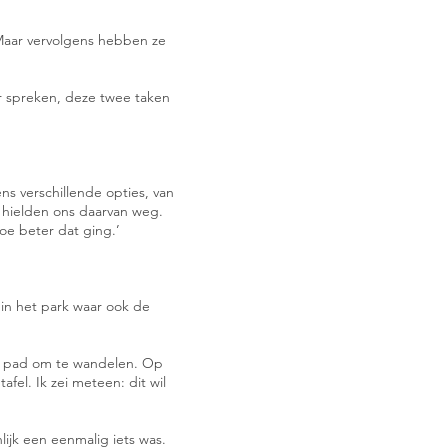
 Maar vervolgens hebben ze
r spreken, deze twee taken
s verschillende opties, van
ij hielden ons daarvan weg.
hoe beter dat ging.’
 in het park waar ook de
een pad om te wandelen. Op
el. Ik zei meteen: dit wil
lijk een eenmalig iets was.