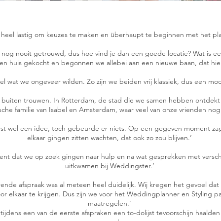
t heel lastig om keuzes te maken en überhaupt te beginnen met het pla
k nog nooit getrouwd, dus hoe vind je dan een goede locatie? Wat is e
n huis gekocht en begonnen we allebei aan een nieuwe baan, dat hie
el wat we ongeveer wilden. Zo zijn we beiden vrij klassiek, dus een mode
 buiten trouwen. In Rotterdam, de stad die we samen hebben ontdekt en 
sche familie van Isabel en Amsterdam, waar veel van onze vrienden no
st wel een idee, toch gebeurde er niets. Op een gegeven moment zage
elkaar gingen zitten wachten, dat ook zo zou blijven.’
ent dat we op zoek gingen naar hulp en na wat gesprekken met versc
uitkwamen bij Weddingster.’
erende afspraak was al meteen heel duidelijk. Wij kregen het gevoel dat
or elkaar te krijgen. Dus zijn we voor het Weddingplanner en Styling 
maatregelen.’
 tijdens een van de eerste afspraken een to-dolijst tevoorschijn haalden