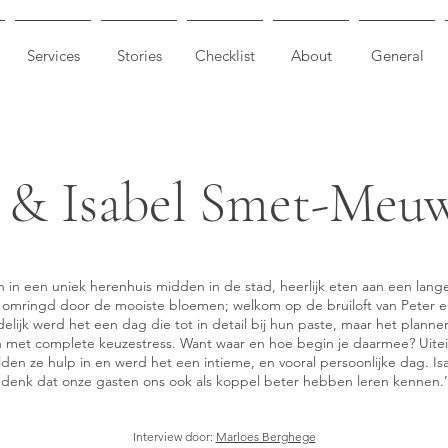
Services
Stories
Checklist
About
General
 & Isabel Smet-Meu
 in een uniek herenhuis midden in de stad, heerlijk eten aan een lange 
, omringd door de mooiste bloemen; welkom op de bruiloft van Peter en
delijk werd het een dag die tot in detail bij hun paste, maar het planne
met complete keuzestress. Want waar en hoe begin je daarmee? Uitei
den ze hulp in en werd het een intieme, en vooral persoonlijke dag. Isa
denk dat onze gasten ons ook als koppel beter hebben leren kennen.’
Interview door:
Marloes Berghege