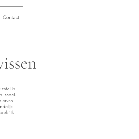
Contact
wissen
tafel in
 Isabel.
n ervan
ndelijk
bel: ‘Ik