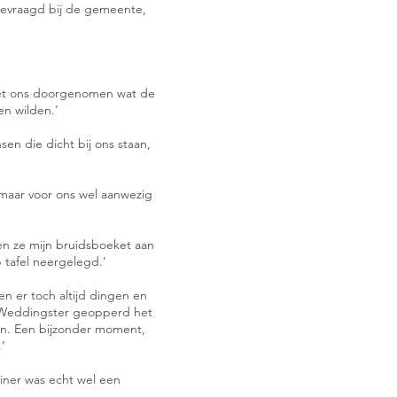
evraagd bij de gemeente,
 met ons doorgenomen wat de
en wilden.’
sen die dicht bij ons staan,
 maar voor ons wel aanwezig
n ze mijn bruidsboeket aan
p tafel neergelegd.’
n er toch altijd dingen en
t Weddingster geopperd het
ren. Een bijzonder moment,
.’
iner was echt wel een