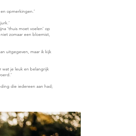
ies en opmerkingen.’
jurk.’
bijna ‘thuis moet voelen’ op
 niet zomaar een bloemist,
an uitgegeven, maar ik kijk
 wat je leuk en belangrijk
voerd.’
leding die iedereen aan had;